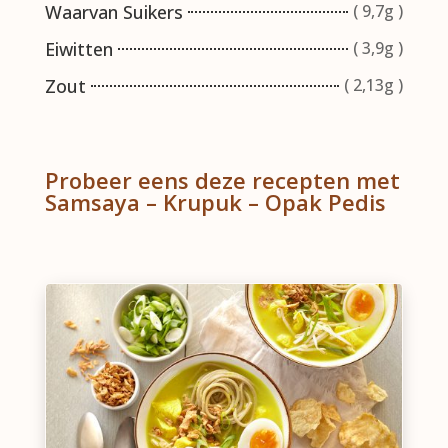
Waarvan Suikers
( 9,7g )
Eiwitten
( 3,9g )
Zout
( 2,13g )
Probeer eens deze recepten met
Samsaya – Krupuk – Opak Pedis